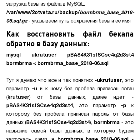
загрузка базы из файла в MySQL.
/var/www/2otveta.ru/backup/
bormbrma_base_2018-
06.sql.gz
- указываем путь сохранения базы и ее имя
Как восстановить файл бекапа
обратно в базу данных:
mysql -ukrutuser -pBAS4K31sfSCse4q2d3st4
bormbrma < bormbrma_base_2018-06.sql
Тут я думаю что все и так понятно:
-ukrutuser
, это
параметр
-u
и к нему без пробела приписан логин
(
krutuser
) от базы данных, далее идет
-
pBAS4K31sfSCse4q2d3st4
, это параметр
-p
к
которому без пробела приписан пароль от базы
данных (
BAS4K31sfSCse4q2d3st4
),
bormbrma
- это
название самой базы данных, в которую будем
загружать дамп, а
bormbrma_base_2018-06.sql
-