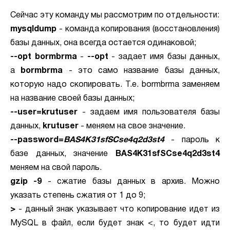
Сейчас эту команду мы рассмотрим по отдельности:
mysqldump
- команда копирования (восстановления)
базы данных, она всегда остается одинаковой;
--opt bormbrma
-
--opt
- задает имя базы данных,
а
bormbrma
- это само название базы данных,
которую надо скопировать. Т.е. bormbrma заменяем
на название своей базы данных;
--user=krutuser
- задаем имя пользователя базы
данных,
krutuser
- меняем на свое значение.
--password=
BAS4K31sfSCse4q2d3st4
- пароль к
базе данных, значение
BAS4K31sfSCse4q2d3st4
меняем на свой пароль.
gzip -9
- сжатие базы данных в архив. Можно
указать степень сжатия от 1 до 9;
>
- данный знак указывает что копирование идет из
MySQL в файл, если будет знак <, то будет идти